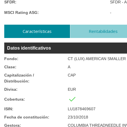
SFDR:
SFDR - Ar
MSCI Rating ASG:
-
Características
Rentabilidades
Datos identificativos
Fondo:
CT (LUX) AMERICAN SMALLER
Clase:
A
Capitalización /
CAP
Distribución:
Divisa:
EUR
Cobertura:
ISIN:
LU1878469607
Fecha de constitución:
23/10/2018
Gestora:
COLUMBIA THREADNEEDLE I