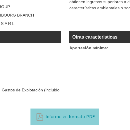
obtienen ingresos superiores a 
ROUP
características ambientales o soc
EMBOURG BRANCH
.A R.L.
Otras características
Aportación mínima:
 Gastos de Explotación (incluido
Informe en formato PDF