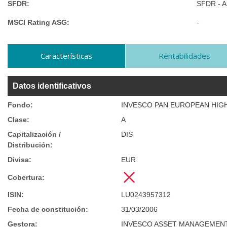
SFDR:
SFDR - Ar
MSCI Rating ASG:
-
Características
Rentabilidades
Datos identificativos
Fondo:
INVESCO PAN EUROPEAN HIG
Clase:
A
Capitalización /
DIS
Distribución:
Divisa:
EUR
Cobertura:
ISIN:
LU0243957312
Fecha de constitución:
31/03/2006
Gestora:
INVESCO ASSET MANAGEMEN