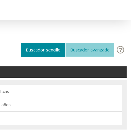
Buscador sencillo
Buscador avanzado
l año
3 años